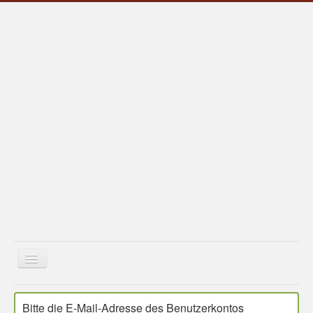
Kommt ihr Hund nicht zu ihnen
...kommen sie zu uns!
Bitte die E-Mail-Adresse des Benutzerkontos