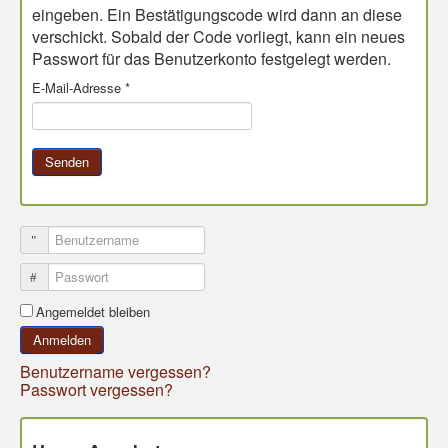
eingeben. Ein Bestätigungscode wird dann an diese
Hundeschule Trixi
verschickt. Sobald der Code vorliegt, kann ein neues
Passwort für das Benutzerkonto festgelegt werden.
Ferienfreizeit für Kids
E-Mail-Adresse
*
Bildgalerie
Trixi in der Schule
Senden
Benutzername
Passwort
Angemeldet bleiben
Anmelden
Benutzername vergessen?
Passwort vergessen?